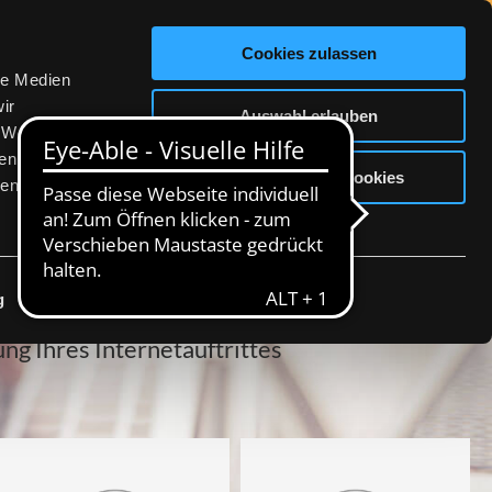
176 20
Cookies zulassen
le Medien
GLE ADS
SEO-ONPAGE
EXTRAS
ir
Auswahl erlauben
, Werbung
ren Daten
Nur notwendige Cookies
ienste
he Websites
g
Details zeigen
g Ihres Internetauftrittes