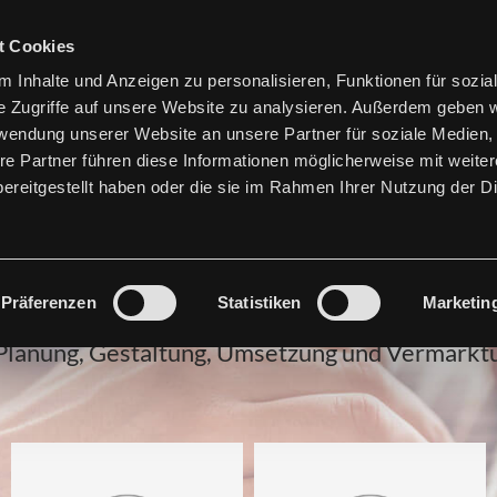
info@websmart.de
|
02362 95


t Cookies
 Inhalte und Anzeigen zu personalisieren, Funktionen für sozia
SMARTSITES
SMARTSHOP
GOO
e Zugriffe auf unsere Website zu analysieren. Außerdem geben w
rwendung unserer Website an unsere Partner für soziale Medien
re Partner führen diese Informationen möglicherweise mit weite
ereitgestellt haben oder die sie im Rahmen Ihrer Nutzung der D
ttpaket für erfolgreic
Präferenzen
Statistiken
Marketin
anung, Gestaltung, Umsetzung und Vermarktun