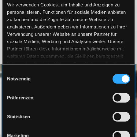
Wir verwenden Cookies, um Inhalte und Anzeigen zu
personalisieren, Funktionen für soziale Medien anbieten
zu können und die Zugriffe auf unsere Website zu
analysieren. Außerdem geben wir Informationen zu Ihrer
Verwendung unserer Website an unsere Partner für
soziale Medien, Werbung und Analysen weiter. Unsere
Bewertungen dargestellt mit
Echo Reviews
Partner führen diese Informationen möglicherweise mit
weiteren Daten zusammen, die Sie ihnen bereitgestellt
haben oder die sie im Rahmen Ihrer Nutzung der Dienste
gesammelt haben.
Einwilligungsauswahl
Die Vorteile Ihrer neuen Website
Notwendig
Unser Service, Ihr Erfolg! Ihre neue Website ...
Präferenzen
wird von Interessenten und Kunden in den
Statistiken
Suchmaschinen gefunden
wird auf allen Endgeräten optimal dargestellt
Marketing