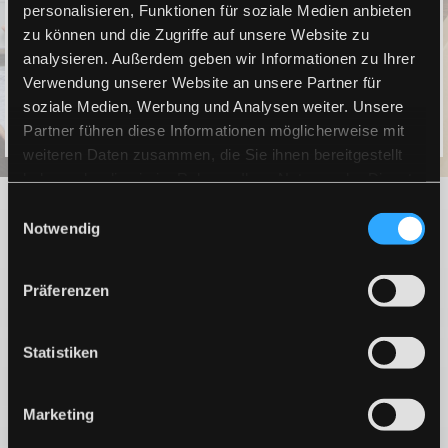
personalisieren, Funktionen für soziale Medien anbieten
zu können und die Zugriffe auf unsere Website zu
analysieren. Außerdem geben wir Informationen zu Ihrer
JETZT ANSEHEN
Verwendung unserer Website an unsere Partner für
soziale Medien, Werbung und Analysen weiter. Unsere
Partner führen diese Informationen möglicherweise mit
weiteren Daten zusammen, die Sie ihnen bereitgestellt
haben oder die sie im Rahmen Ihrer Nutzung der Dienste
gesammelt haben.
Produkte und Services
Einwilligungsauswahl
Notwendig
Präsentieren Sie Ihre Artikel – Produktbilder und eine
detaillierte Beschreibung sind da nur der Anfang.
Präferenzen
Stellen Sie Informationen als Download zur Verfügung, bieten
Sie
Rabattaktionen
für einzelne Produkte und heben Sie
Statistiken
besondere Produkte individuell hervor.
Mithilfe einer
integrierten
Warenwirtschaft
sowie einer
einfachen und effektiven
Verwaltung Ihrer Bestellungen
,
Marketing
automatisierten E-Mails
und
integrierter