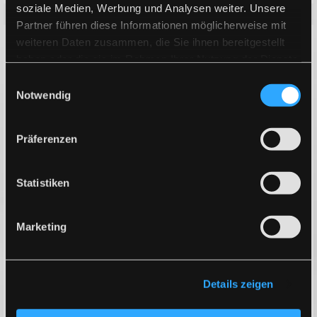
soziale Medien, Werbung und Analysen weiter. Unsere
Partner führen diese Informationen möglicherweise mit
weiteren Daten zusammen, die Sie ihnen bereitgestellt
haben oder die sie im Rahmen Ihrer Nutzung der Dienste
gesammelt haben.
Einwilligungsauswahl
Notwendig
Präferenzen
Statistiken
Marketing
FOTOSHOOTING
Bilder sagen mehr als 1000 Worte! Zur gut
entworfenen Website gehören auch Fotos, zum
Details zeigen
Beispiel von Ihrem Büro, Geschäftslokal und den
Mitarbeitern. Lassen Sie sich von unseren