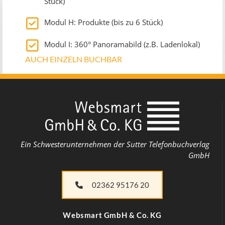
Stück)
Modul H: Produkte (bis zu 6 Stück)
Modul I: 360° Panoramabild (z.B. Ladenlokal)
AUCH EINZELN BUCHBAR
Ein Schwesterunternehmen der Sutter Telefonbuchverlag
GmbH
02362 95176 20
Websmart​ GmbH & Co. KG