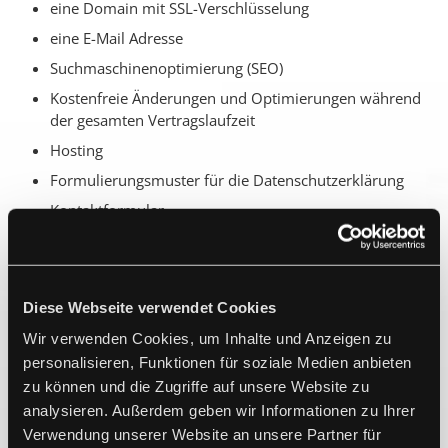
eine Domain mit SSL-Verschlüsselung
eine E-Mail Adresse
Suchmaschinenoptimierung (SEO)
Kostenfreie Änderungen und Optimierungen während
der gesamten Vertragslaufzeit
Hosting
Formulierungsmuster für die Datenschutzerklärung
Kontaktformular
Regelmäßiger technischer Qualitäts-Check
Nach Auftragseingang kontaktieren wir Sie, um einen
Termin für die telefonische Konzeptbesprechung zu
Diese Webseite verwendet Cookies
vereinbaren.
Wir verwenden Cookies, um Inhalte und Anzeigen zu
personalisieren, Funktionen für soziale Medien anbieten
Preis
zu können und die Zugriffe auf unsere Website zu
analysieren. Außerdem geben wir Informationen zu Ihrer
Einmalige Erstellung
499,– €
+
Monatspauschale
je 29,– € /
Jahrespauschale
319,– €
Verwendung unserer Website an unsere Partner für