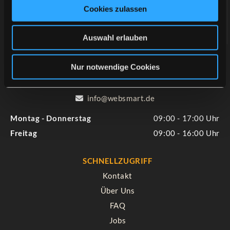
Cookies zulassen
Hainichenring 8
46284 Dorsten
Auswahl erlauben
KONTAKT
Nur notwendige Cookies
02362 95176 20

02362 95176 66

info@websmart.de

Montag - Donnerstag
09:00 - 17:00
Freitag
09:00 - 16:00
SCHNELLZUGRIFF
Kontakt
Über Uns
FAQ
Jobs