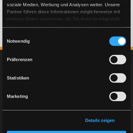
soziale Medien, Werbung und Analysen weiter. Unsere
Partner führen diese Informationen möglicherweise mit
weiteren Daten zusammen, die Sie ihnen bereitgestellt
haben oder die sie im Rahmen Ihrer Nutzung der Dienste
gesammelt haben.
Einwilligungsauswahl
Notwendig
Präferenzen
Statistiken
Ein Schwesterunternehmen der Sutter Telefonbuchverlag
GmbH
Marketing
02362 95176 20
Details zeigen
Websmart​ GmbH & Co. KG